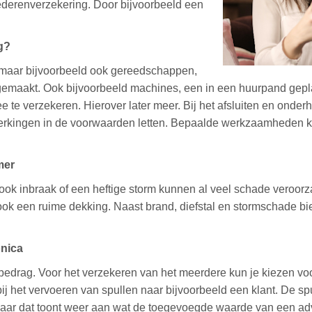
ederenverzekering. Door bijvoorbeeld een
g?
 maar bijvoorbeeld ook gereedschappen,
emaakt. Ook bijvoorbeeld machines, een in een huurpand gepl
 te verzekeren. Hierover later meer. Bij het afsluiten en onde
perkingen in de voorwaarden letten. Bepaalde werkzaamheden 
mer
ook inbraak of een heftige storm kunnen al veel schade veroor
ok een ruime dekking. Naast brand, diefstal en stormschade bi
onica
bedrag. Voor het verzekeren van het meerdere kun je kiezen vo
ij het vervoeren van spullen naar bijvoorbeeld een klant. De spu
 Maar dat toont weer aan wat de toegevoegde waarde van een adv