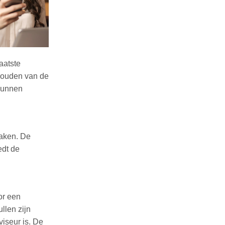
aatste
rhouden van de
kunnen
zaken. De
edt de
or een
llen zijn
iseur is. De