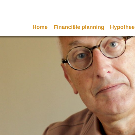
Home
Financiële planning
Hypothee
Hypoth
Oeps, e
Hypoth
Stappen
8 Tips