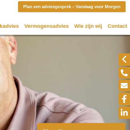
Plan een adviesgesprek – Vandaag voor Morgen
kadvies
Vermogensadvies
Wie zijn wij
Contact
eken
Wat doen wij?
Klik hi
en hypotheek (filmpje)
Spaardiensten
eekvormen
Pensioen
plan
Hypotheekadvisering