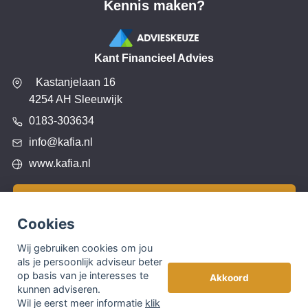
Kennis maken?
Kant Financieel Advies
Kastanjelaan 16
4254 AH Sleeuwijk
0183-303634
info@kafia.nl
www.kafia.nl
Plan een adviesgesprek – Vandaag voor Morgen
Cookies
© Copyright
Assupport BV
2026
Wij gebruiken cookies om jou
als je persoonlijk adviseur beter
Sitemap
op basis van je interesses te
Akkoord
kunnen adviseren.
Disclaimer
Wil je eerst meer informatie
klik