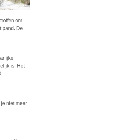
troffen om
et pand. De
rlijke
ijk is. Het
0
je niet meer