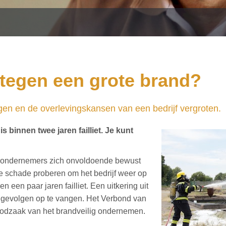
g tegen een grote brand?
agen en de overlevingskansen van een bedrijf vergroten.
 binnen twee jaren failliet. Je kunt
n ondernemers zich onvoldoende bewust
ke schade proberen om het bedrijf weer op
en een paar jaren failliet. Een uitkering uit
e gevolgen op te vangen. Het Verbond van
odzaak van het brandveilig ondernemen.