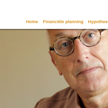
Home
Financiële planning
Hypothee
Hypoth
Oeps, e
Hypoth
Stappen
8 Tips