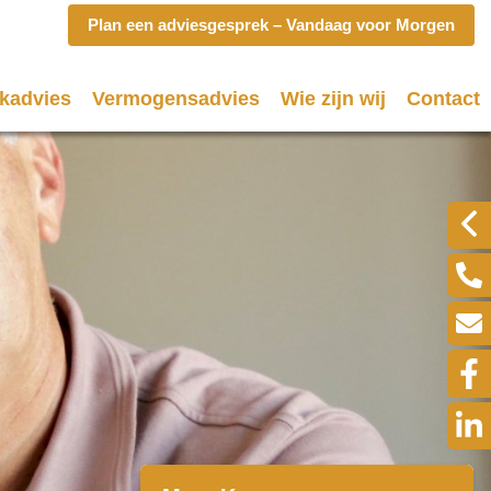
Plan een adviesgesprek – Vandaag voor Morgen
kadvies
Vermogensadvies
Wie zijn wij
Contact
eken
Wat doen wij?
Klik hi
en hypotheek (filmpje)
Spaardiensten
eekvormen
Pensioen
plan
Hypotheekadvisering