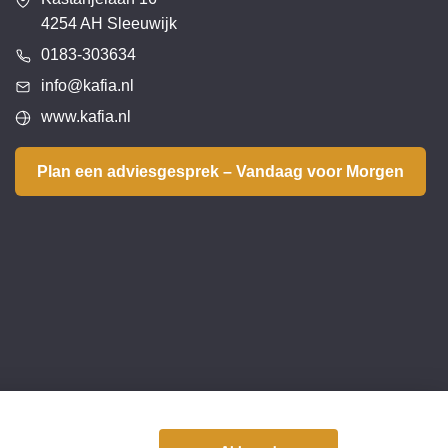
4254 AH Sleeuwijk
0183-303634
info@kafia.nl
www.kafia.nl
Plan een adviesgesprek – Vandaag voor Morgen