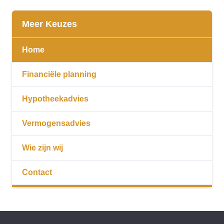
Meer Keuzes
Home
Financiële planning
Hypotheekadvies
Vermogensadvies
Wie zijn wij
Contact