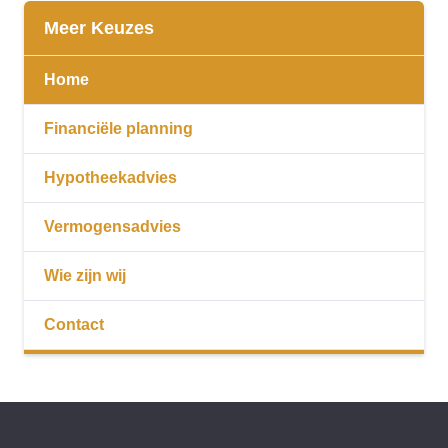
Meer Keuzes
Home
Financiële planning
Hypotheekadvies
Vermogensadvies
Wie zijn wij
Contact